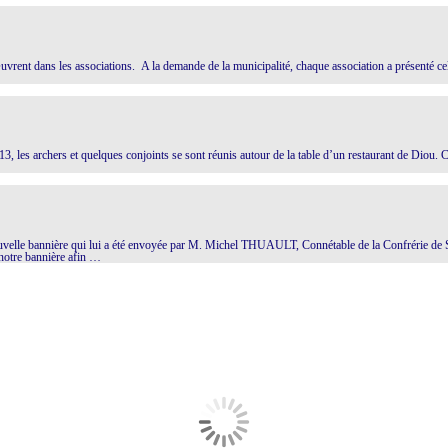
rent dans les associations. A la demande de la municipalité, chaque association a présenté celu
 les archers et quelques conjoints se sont réunis autour de la table d’un restaurant de Diou. C’e
elle bannière qui lui a été envoyée par M. Michel THUAULT, Connétable de la Confrérie de Saint 
notre bannière afin …