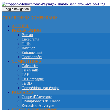
Toggle navigation
ASD ARCHERS DOMPIERROIS
ACCUEIL
PRÉSENTATION
Bureau
Encadrants
Tarifs
Initiation
Entraînement
Coordonnées
COMPÉTITIONS
Calendrier
Tir en salle
TAE
Tir Campagne
Tir 3D
Compétitions par équipe
PALMARÈS
Coupe d’Auvergne
Championnats de France
Records d’Auvergne
STAGES & FORMATIONS