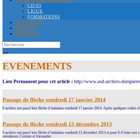
CD 03
LIGUE
FORMATIONS
ACTUALITÉ
PHOTOS
CONTACT
Search
for:
EVENEMENTS
Lien Permanent pour cet article :
http://www.asd-archers-dompierr
Passage de flèche vendredi 17 janvier 2014
8 archers ont passé leur flèche d’initiation vendredi 17 janvier 2014. Après quelques volées 
Passage de flèche vendredi 13 décembre 2013
9 archers ont passé leur flèche d’initiation vendredi 13 décembre 2013 et pour 6 d’entre eux 
entraîneurs Corinne et Alexandre.