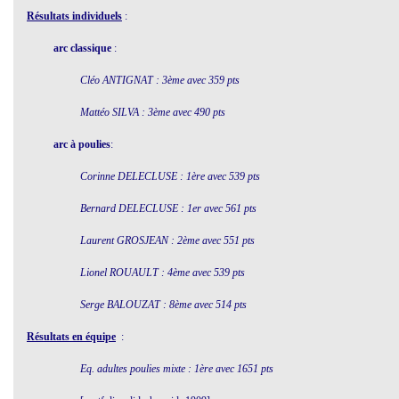
Résultats individuels
:
arc classique
:
Cléo ANTIGNAT : 3ème avec 359 pts
Mattéo SILVA : 3ème avec 490 pts
arc à poulies
:
Corinne DELECLUSE : 1ère avec 539 pts
Bernard DELECLUSE : 1er avec 561 pts
Laurent GROSJEAN : 2ème avec 551 pts
Lionel ROUAULT : 4ème avec 539 pts
Serge BALOUZAT : 8ème avec 514 pts
Résultats en équipe
:
Eq. adultes poulies mixte : 1ère avec 1651 pts