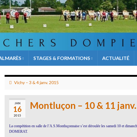
ALMARÈS
STAGES & FORMATIONS
ACTUALITÉ
Vichy – 3 & 4 janv. 2015
Montluçon – 10 & 11 janv
JAN
16
2015
La compétition en salle de l’A.S.Montluçonnaise s’est déroulée les samedi 10 et dimanc
DOMERAT.