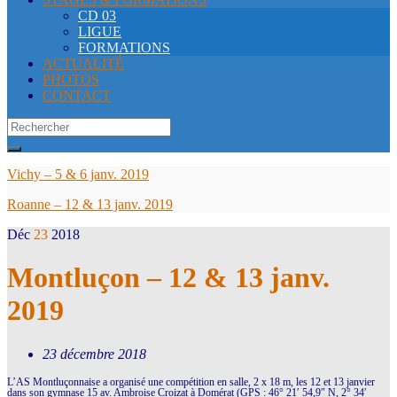
CD 03
LIGUE
FORMATIONS
ACTUALITÉ
PHOTOS
CONTACT
Search
for:
Vichy – 5 & 6 janv. 2019
Roanne – 12 & 13 janv. 2019
Déc
23
2018
Montluçon – 12 & 13 janv.
2019
23 décembre 2018
L’AS Montluçonnaise a organisé une compétition en salle, 2 x 18 m, les 12 et 13 janvier
dans son gymnase 15 av. Ambroise Croizat à Domérat (GPS : 46° 21′ 54,9″ N, 2° 34′