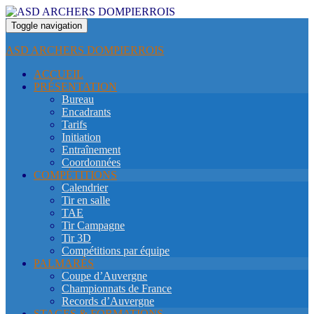
Toggle navigation
ASD ARCHERS DOMPIERROIS
ACCUEIL
PRÉSENTATION
Bureau
Encadrants
Tarifs
Initiation
Entraînement
Coordonnées
COMPÉTITIONS
Calendrier
Tir en salle
TAE
Tir Campagne
Tir 3D
Compétitions par équipe
PALMARÈS
Coupe d’Auvergne
Championnats de France
Records d’Auvergne
STAGES & FORMATIONS