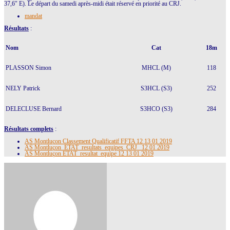
37,6″ E). Le départ du samedi après-midi était réservé en priorité au CRJ.
mandat
Résultats
:
Nom
Cat
18m
PLASSON Simon
MHCL (M)
118
NELY Patrick
S3HCL (S3)
252
DELECLUSE Bernard
S3HCO (S3)
284
Résultats complets
:
AS Montluçon Classement Qualificatif FFTA 12 13 01 2019
AS Montluçon_ETAT_resultats_equipes_CRJ_ 12 01 2019
AS Montluçon ETAT_resultat_equipe 12 13 01 2019