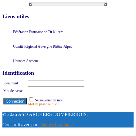
Liens utiles
Fédération Française de Tir à l’Arc
Comité Régional Auvergne Rhône-Alpes
Heraclès Archerie
Identification
Identifiant
Mot de passe
Se souvenir de moi
Mot de passe oublié ?
© 2026 ASD ARCHERS DOMPIERROIS.
Construit avec
par
Thèmes Graphene
.