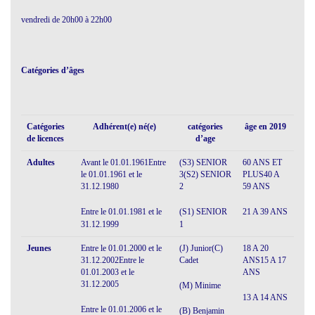
vendredi de 20h00 à 22h00
Catégories d’âges
Catégories
Adhérent(e) né(e)
catégories
âge en 2019
de licences
d’age
Adultes
Avant le 01.01.1961Entre
(S3) SENIOR
60 ANS ET
le 01.01.1961 et le
3(S2) SENIOR
PLUS40 A
31.12.1980
2
59 ANS
Entre le 01.01.1981 et le
(S1) SENIOR
21 A 39 ANS
31.12.1999
1
Jeunes
Entre le 01.01.2000 et le
(J) Junior(C)
18 A 20
31.12.2002Entre le
Cadet
ANS15 A 17
01.01.2003 et le
ANS
31.12.2005
(M) Minime
13 A 14 ANS
Entre le 01.01.2006 et le
(B) Benjamin