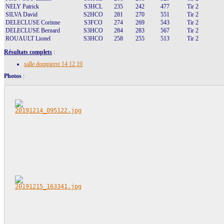
NELY Patrick
S3HCL
235
242
477
Tir 2
SILVA David
S2HCO
281
270
551
Tir 2
DELECLUSE Corinne
S3FCO
274
269
543
Tir 2
DELECLUSE Bernard
S3HCO
284
283
567
Tir 2
ROUAULT Lionel
S3HCO
258
255
513
Tir 2
Résultats complets
:
salle dompierre 14 12 19
Photos
: