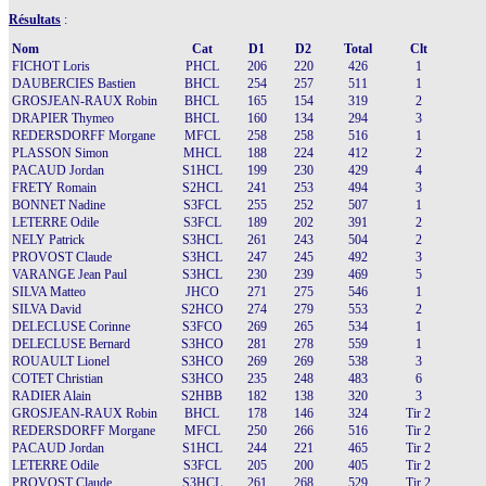
Résultats
:
Nom
Cat
D1
D2
Total
Clt
FICHOT Loris
PHCL
206
220
426
1
DAUBERCIES Bastien
BHCL
254
257
511
1
GROSJEAN-RAUX Robin
BHCL
165
154
319
2
DRAPIER Thymeo
BHCL
160
134
294
3
REDERSDORFF Morgane
MFCL
258
258
516
1
PLASSON Simon
MHCL
188
224
412
2
PACAUD Jordan
S1HCL
199
230
429
4
FRETY Romain
S2HCL
241
253
494
3
BONNET Nadine
S3FCL
255
252
507
1
LETERRE Odile
S3FCL
189
202
391
2
NELY Patrick
S3HCL
261
243
504
2
PROVOST Claude
S3HCL
247
245
492
3
VARANGE Jean Paul
S3HCL
230
239
469
5
SILVA Matteo
JHCO
271
275
546
1
SILVA David
S2HCO
274
279
553
2
DELECLUSE Corinne
S3FCO
269
265
534
1
DELECLUSE Bernard
S3HCO
281
278
559
1
ROUAULT Lionel
S3HCO
269
269
538
3
COTET Christian
S3HCO
235
248
483
6
RADIER Alain
S2HBB
182
138
320
3
GROSJEAN-RAUX Robin
BHCL
178
146
324
Tir 2
REDERSDORFF Morgane
MFCL
250
266
516
Tir 2
PACAUD Jordan
S1HCL
244
221
465
Tir 2
LETERRE Odile
S3FCL
205
200
405
Tir 2
PROVOST Claude
S3HCL
261
268
529
Tir 2