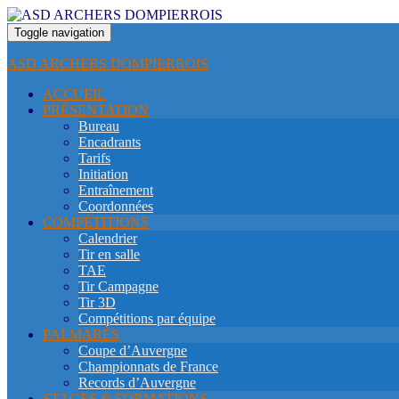
Toggle navigation
ASD ARCHERS DOMPIERROIS
ACCUEIL
PRÉSENTATION
Bureau
Encadrants
Tarifs
Initiation
Entraînement
Coordonnées
COMPÉTITIONS
Calendrier
Tir en salle
TAE
Tir Campagne
Tir 3D
Compétitions par équipe
PALMARÈS
Coupe d’Auvergne
Championnats de France
Records d’Auvergne
STAGES & FORMATIONS