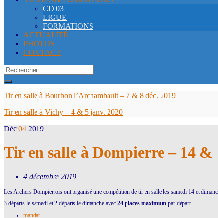
CD 03
LIGUE
FORMATIONS
ACTUALITÉ
PHOTOS
CONTACT
Search
for:
Tir en salle à Bourbon l’Archambault – 7 & 8 déc. 2019
Tir en salle à Vichy – 4 & 5 janv. 2020
Déc
04
2019
Tir en salle à Dompierre – 14 & 
4 décembre 2019
Les Archers Dompierrois ont organisé une compétition de tir en salle les samedi 14 et dima
3 départs le samedi et 2 départs le dimanche avec
24 places maximum
par départ.
mandat