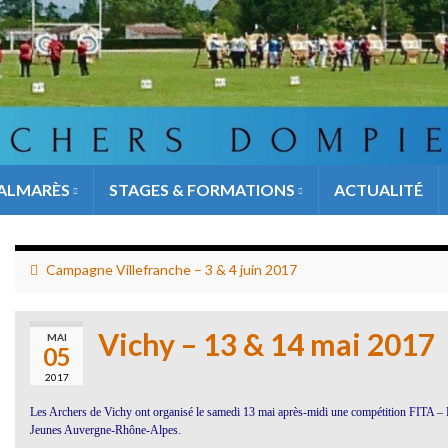
ALMARÈS
STAGES & FORMATIONS
ACTUALITÉ
Campagne Villefranche – 3 & 4 juin 2017
Vichy – 13 & 14 mai 2017
MAI
05
2017
Les Archers de Vichy ont organisé le samedi 13 mai après-midi une compétition FITA – 
Jeunes Auvergne-Rhône-Alpes.