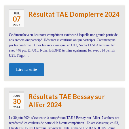
Résultat TAE Dompierre 2024
JUIL
07
2024
Ce dimanche a eu lieu notre compétition extérieur à laquelle une grande partie de
nos archers ont participé. Débutant et confirmé ont pu participer. Commençons
par les confirmé : Chez les arcs classique, en U13, Sacha LESCA termine 1er
avec 446 pts. En U15, Nolan BLOND termine également 1er avec 514 pts. En
U21, Tiago …
Lire la suite
Résultats TAE Bessay sur
JUIN
30
Allier 2024
2024
Le 30 juin 2024 s’est tenue la compétition TAE à Bessay-sur-Allier. 7 archers ont
représenté les couleurs de notre club à cette compétition. En arc classique, en S3,
Claude PROVOST termine 1er avec 610 pts, suivi de Luc HANDOUS, 2ème