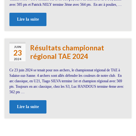
avec 595 pts et Patrick NELY termine 3ème avec 564 pts. En arc à poulies, …
Lire la suite
Résultats championnat
JUIN
23
régional TAE 2024
2024
Ce 23 juin 2024 se tenait pour nos archers, le championnat régional de TAE à
Salaise-sur-Sanne. 4 archers sont allés défendre les couleurs de notre club. En
arc classique, en U21, Tiago SILVA termine 1er et champion régional avec 569
pts. Toujours en arc classique, chez les S3, Luc HANDOUS termine 4eme avec
562 pts …
Lire la suite