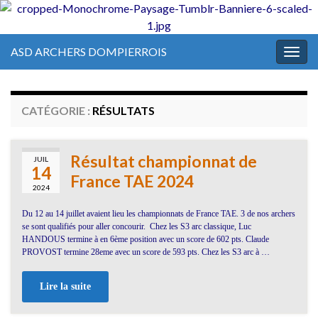
ASD ARCHERS DOMPIERROIS
Togg
navig
CATÉGORIE :
RÉSULTATS
Résultat championnat de
JUIL
14
France TAE 2024
2024
Du 12 au 14 juillet avaient lieu les championnats de France TAE. 3 de nos archers
se sont qualifiés pour aller concourir. Chez les S3 arc classique, Luc
HANDOUS termine à en 6ème position avec un score de 602 pts. Claude
PROVOST termine 28eme avec un score de 593 pts. Chez les S3 arc à …
Lire la suite