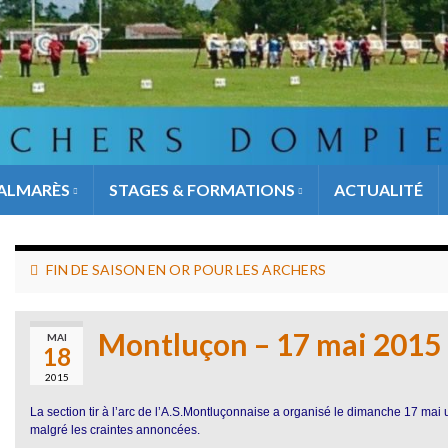
ALMARÈS
STAGES & FORMATIONS
ACTUALITÉ
FIN DE SAISON EN OR POUR LES ARCHERS
Montluçon – 17 mai 2015
MAI
18
2015
La section tir à l’arc de l’A.S.Montluçonnaise a organisé le dimanche 17 mai
malgré les craintes annoncées.