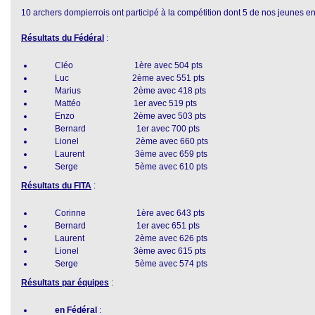
10 archers dompierrois ont participé à la compétition dont 5 de nos jeunes e
Résultats du Fédéral
:
Cléo 1ère avec 504 pts
Luc 2ème avec 551 pts
Marius 2ème avec 418 pts
Mattéo 1er avec 519 pts
Enzo 2ème avec 503 pts
Bernard 1er avec 700 pts
Lionel 2ème avec 660 pts
Laurent 3ème avec 659 pts
Serge 5ème avec 610 pts
Résultats du FITA
:
Corinne 1ère avec 643 pts
Bernard 1er avec 651 pts
Laurent 2ème avec 626 pts
Lionel 3ème avec 615 pts
Serge 5ème avec 574 pts
Résultats par équipes
:
en Fédéral
: