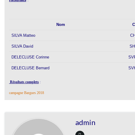
Nom
C
SILVA Matteo
C
SILVA David
S
DELECLUSE Corinne
SV
DELECLUSE Bernard
SV
Résultats complets
:
campagne Bargues 2018
admin