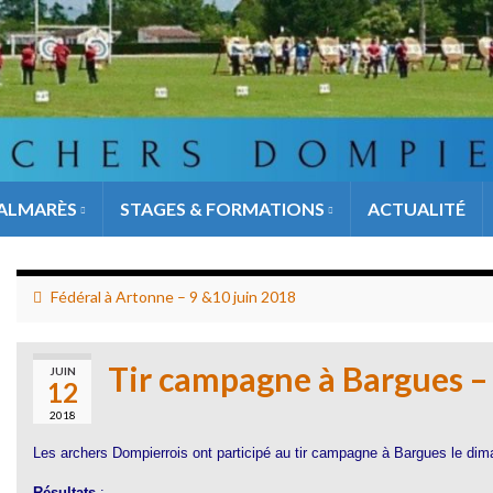
ALMARÈS
STAGES & FORMATIONS
ACTUALITÉ
Fédéral à Artonne – 9 &10 juin 2018
Tir campagne à Bargues –
JUIN
12
2018
Les archers Dompierrois ont participé au tir campagne à Bargues le dim
Résultats
: