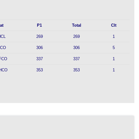
at
P1
Total
Clt
HCL
269
269
1
HCO
306
306
5
FCO
337
337
1
HCO
353
353
1