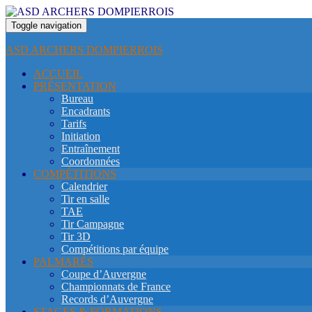
Toggle navigation
ASD ARCHERS DOMPIERROIS
ACCUEIL
PRÉSENTATION
Bureau
Encadrants
Tarifs
Initiation
Entraînement
Coordonnées
COMPÉTITIONS
Calendrier
Tir en salle
TAE
Tir Campagne
Tir 3D
Compétitions par équipe
PALMARÈS
Coupe d’Auvergne
Championnats de France
Records d’Auvergne
STAGES & FORMATIONS