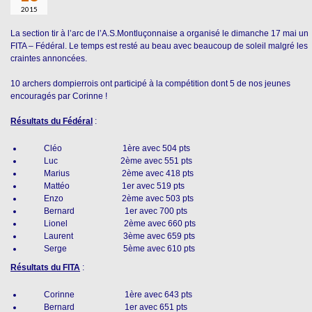
2015
La section tir à l’arc de l’A.S.Montluçonnaise a organisé le dimanche 17 mai un
FITA – Fédéral. Le temps est resté au beau avec beaucoup de soleil malgré les
craintes annoncées.
10 archers dompierrois ont participé à la compétition dont 5 de nos jeunes
encouragés par Corinne !
Résultats du Fédéral
:
Cléo 1ère avec 504 pts
Luc 2ème avec 551 pts
Marius 2ème avec 418 pts
Mattéo 1er avec 519 pts
Enzo 2ème avec 503 pts
Bernard 1er avec 700 pts
Lionel 2ème avec 660 pts
Laurent 3ème avec 659 pts
Serge 5ème avec 610 pts
Résultats du FITA
:
Corinne 1ère avec 643 pts
Bernard 1er avec 651 pts