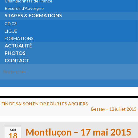
Championnats de France
Records d’Auvergne
STAGES & FORMATIONS
CD 03
LIGUE
FORMATIONS
ACTUALITÉ
PHOTOS
CONTACT
Search for:
FIN DE SAISON EN OR POUR LES ARCHERS
Bessay – 12 juillet 2015
Montluçon – 17 mai 2015
MAI
18